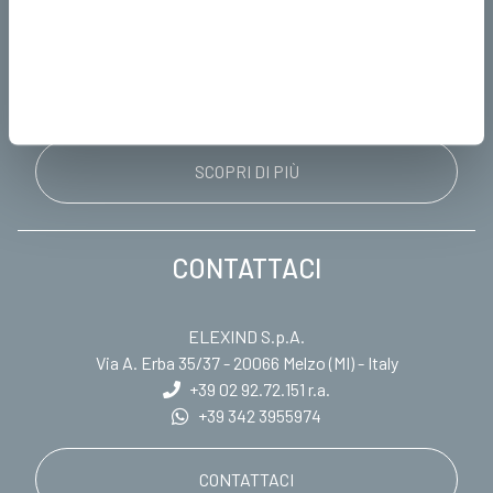
Dalla Cleanroom alla strumentazione, Elexind spiega
quasi tutti i casi del settore.
SCOPRI DI PIÙ
CONTATTACI
ELEXIND S.p.A.
Via A. Erba 35/37 - 20066 Melzo (MI) - Italy
+39 02 92.72.151
r.a.
+39 342 3955974
CONTATTACI