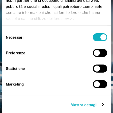
nostri partner che si occupano di analisi dei dati web,
Esplora il nostro catalogo prodotti Cleanroom, troverai le
pubblicità e social media, i quali potrebbero combinarle
nostre soluzioni per ogni ambiente a contaminazione
con altre informazioni che hai fornito loro o che hanno
controllata
raccolto dal tuo utilizzo dei loro servizi.
DOWNLOAD
Selezione
Necessari
del
consenso
Preferenze
Statistiche
Marketing
Mostra dettagli