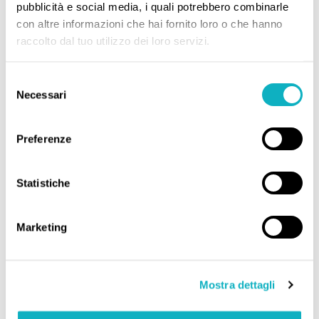
pubblicità e social media, i quali potrebbero combinarle
con altre informazioni che hai fornito loro o che hanno
raccolto dal tuo utilizzo dei loro servizi.
Selezione
LIFT SYSTEM
Necessari
del
Il sollevatore è uno strumento elettro meccanico che permette
consenso
di sollevare e movimentare in modo sicuro un oggetto,
evitando uno sforzo fisico alla persona.
Preferenze
VAI
Statistiche
Marketing
FAILURE ANALYSIS
L'analisi dei guasti è il processo di raccolta ed analisi dei dati
Mostra dettagli
per determinare le cause di un guasto e per impedirne la
ricorrenza.