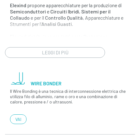
Elexind
propone apparecchiature per la produzione di
Semiconduttori
e
Circuiti Ibridi
,
Sistemi per il
Collaudo
e per il
Controllo Qualità
, Apparecchiature e
Strumenti per l’
Analisi Guasti
.
Elexind
distribuisce prodotti per la
Protezione
Elettrostatica
e Apparecchiature altamente
tecnologiche per la
Ricerca Scientifica
.
LEGGI DI PIÙ
WIRE BONDER
Il Wire Bonding è una tecnica di interconnessione elettrica che
utilizza filo di alluminio, rame o oro e una combinazione di
calore, pressione e / o ultrasuoni.
VAI