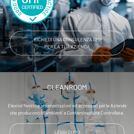
RICHIEDI UNA CONSULENZA GMP
PER LA TUA AZIENDA
CLEANROOM
Elexind fornisce strumentazioni ed accessori per le Aziende
che producono in ambienti a Contaminazione Controllata.
LEGGI DI PIÙ