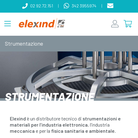
02 92.72.151
|
342 3955974
|
Strumentazione
STRUMENTAZIONE
Elexind
è un distributore tecnico di
strumentazioni e
materiali per l’industria elettronica
, l’industria
meccanica
e per la
fisica sanitaria e ambientale
.