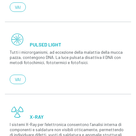
VAI
PULSED LIGHT
Tutti i microrganismi, ad eccezione della malattia della mucca
pazza, contengono DNA. La luce pulsata disattiva il DNA con
metodi fotochimici, fototermici e fotofisici.
VAI
X-RAY
I sistemi X-Ray per l’elettronica consentono l’analisi interna di
componenti e saldature non visibili otticamente, permettendo
di individuare difetti, vuoti di saldatura e anomalie strutturali