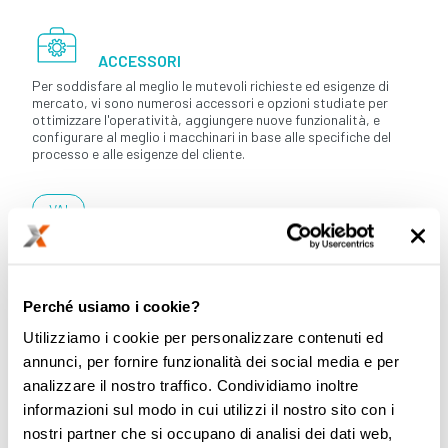
ACCESSORI
Per soddisfare al meglio le mutevoli richieste ed esigenze di
mercato, vi sono numerosi accessori e opzioni studiate per
ottimizzare l'operatività, aggiungere nuove funzionalità, e
configurare al meglio i macchinari in base alle specifiche del
processo e alle esigenze del cliente.
VAI
Perché usiamo i cookie?
CONSUMABILI
Utilizziamo i cookie per personalizzare contenuti ed
I beni consumabili sono oggetti o materiali che si distruggono o
annunci, per fornire funzionalità dei social media e per
consumano durante l’utilizzo di un macchinario, o quei beni che
analizzare il nostro traffico. Condividiamo inoltre
vengono usati direttamente per produrre il prodotto finito.
informazioni sul modo in cui utilizzi il nostro sito con i
nostri partner che si occupano di analisi dei dati web,
VAI