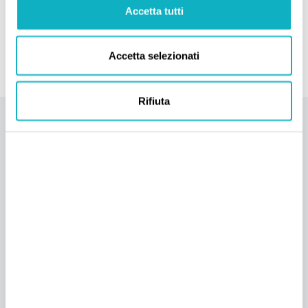
Accetta tutti
VAI
Accetta selezionati
Rifiuta
LE AZIENDE
PRODUTTRICI
KULICKE & SOFFA
Kulicke & Soffa è un fornitore leader di soluzioni per
l'assemblaggio elettronico e di semiconduttori tra cui wire
bonding, packaging avanzato e litografia.