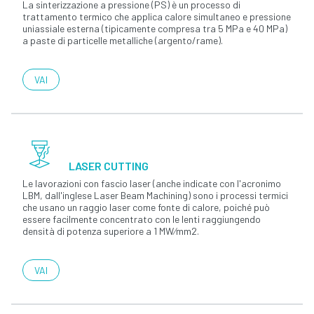
La sinterizzazione a pressione (PS) è un processo di
trattamento termico che applica calore simultaneo e pressione
uniassiale esterna (tipicamente compresa tra 5 MPa e 40 MPa)
a paste di particelle metalliche (argento/rame).
VAI
LASER CUTTING
Le lavorazioni con fascio laser (anche indicate con l'acronimo
LBM, dall'inglese Laser Beam Machining) sono i processi termici
che usano un raggio laser come fonte di calore, poiché può
essere facilmente concentrato con le lenti raggiungendo
densità di potenza superiore a 1 MW⁄mm2.
VAI